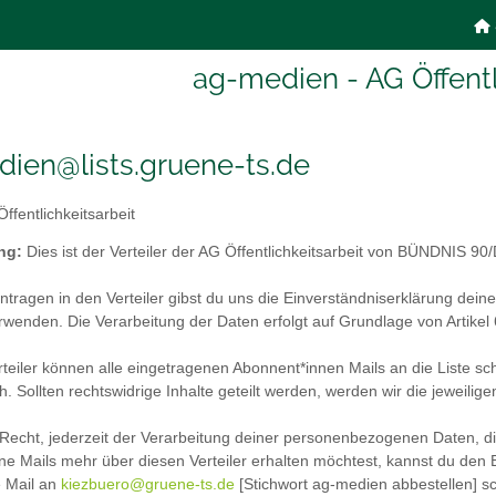
ag-medien - AG Öffentl
ien@lists.gruene-ts.de
ffentlichkeitsarbeit
ng:
Dies ist der Verteiler der AG Öffentlichkeitsarbeit von BÜN
ntragen in den Verteiler gibst du uns die Einverständniserklärung de
wenden. Die Verarbeitung der Daten erfolgt auf Grundlage von Artike
teiler können alle eingetragenen Abonnent*innen Mails an die Liste schr
ch. Sollten rechtswidrige Inhalte geteilt werden, werden wir die jewei
Recht, jederzeit der Verarbeitung deiner personenbezogenen Daten, di
e Mails mehr über diesen Verteiler erhalten möchtest, kannst du den B
e Mail an
kiezbuero@gruene-ts.de
[Stichwort ag-medien abbestellen] 