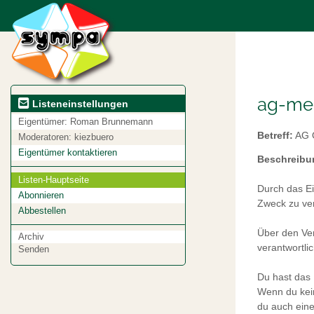
ag-med
Listeneinstellungen
Eigentümer:
Roman Brunnemann
Betreff:
AG Ö
Moderatoren:
kiezbuero
Eigentümer kontaktieren
Beschreibu
Listen-Hauptseite
Durch das Ei
Abonnieren
Zweck zu ver
Abbestellen
Über den Ver
Archiv
verantwortli
Senden
Du hast das 
Wenn du kein
du auch ein