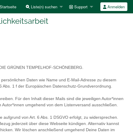
Startseite
Liste(n) suchen
Support
Anmelden
ichkeitsarbeit
DNIS 90/DIE GRÜNEN TEMPELHOF-SCHÖNEBERG.
ine persönlichen Daten wie Name und E-Mail-Adresse zu diesem
l 6 Abs. 1 f der Europäischen Datenschutz-Grundverordnung.
eiben. Für den Inhalt dieser Mails sind die jeweiligen Autor*innen
ligen Autor*innen umgehend von dem Listenversand ausschließen.
e aufgrund von Art. 6 Abs. 1 DSGVO erfolgt, zu widersprechen.
ezug jederzeit über diese Webseite kündigen. Alternativ kannst
schicken. Wir löschen anschließend umgehend Deine Daten im